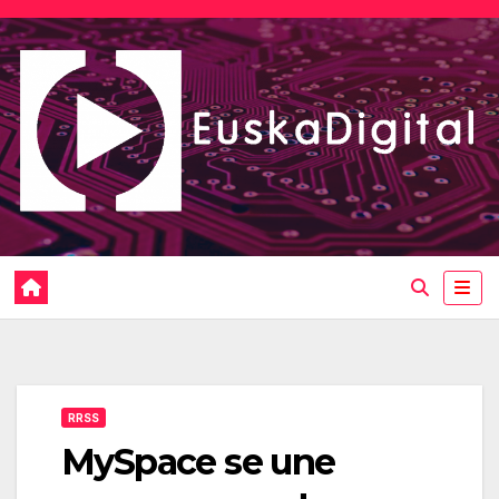
Saltar
al
contenido
RRSS
MySpace se une