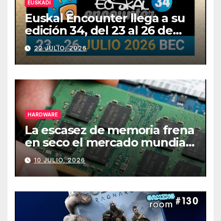
EUSKADI
Euskal Encounter llega a su
edición 34, del 23 al 26 de
julio
22 JULIO, 2026
HARDWARE
La escasez de memoria frena
en seco el mercado mundial
de PCs
10 JULIO, 2026