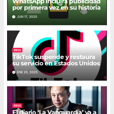
WhatsApp incluirá publicidad
por primera vez en su historia
JUN 17, 2025
RRSS
TikTok suspende y restaura
su servicio en Estados Unidos
ENE 20, 2025
RRSS
El diario ‘La Vanguardia’ va a