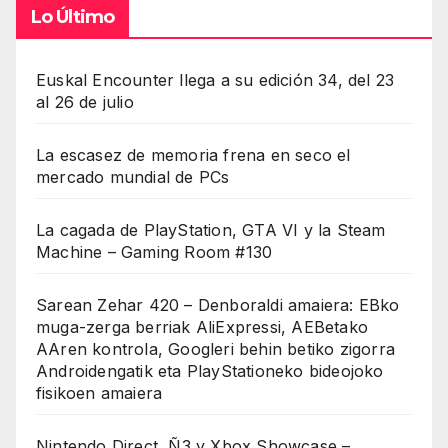
Lo Último
Euskal Encounter llega a su edición 34, del 23
al 26 de julio
La escasez de memoria frena en seco el
mercado mundial de PCs
La cagada de PlayStation, GTA VI y la Steam
Machine – Gaming Room #130
Sarean Zehar 420 – Denboraldi amaiera: EBko
muga-zerga berriak AliExpressi, AEBetako
AAren kontrola, Googleri behin betiko zigorra
Androidengatik eta PlayStationeko bideojoko
fisikoen amaiera
Nintendo Direct, Ñ3 y Xbox Showcase –