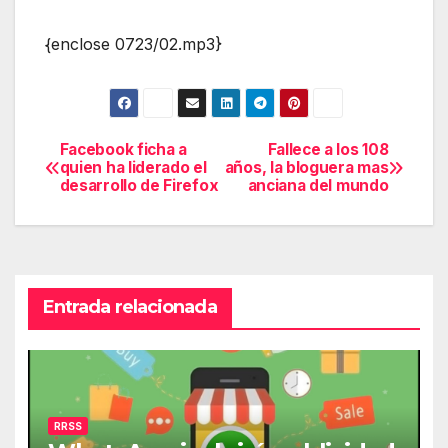
{enclose 0723/02.mp3}
Facebook ficha a
Fallece a los 108
Navegación
quien ha liderado el
años, la bloguera mas
desarrollo de Firefox
anciana del mundo
de
entradas
Entrada relacionada
RRSS