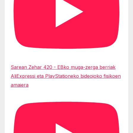
Sarean Zehar 420 - EBko muga-zerga berriak
AliExpressi eta PlayStationeko bideojoko fisikoen
amaiera