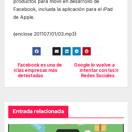
productos para móvil en desarrollo de
Facebook, incluida la aplicación para el iPad
de Apple.
{enclose 201107/01/03.mp3}
Facebook es una de
Google lo vuelve a
Navegación
las empresas más
intentar con las
detestadas
Redes Sociales
de
entradas
Entrada relacionada