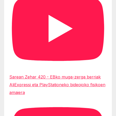
Sarean Zehar 420 - EBko muga-zerga berriak
AliExpressi eta PlayStationeko bideojoko fisikoen
amaiera