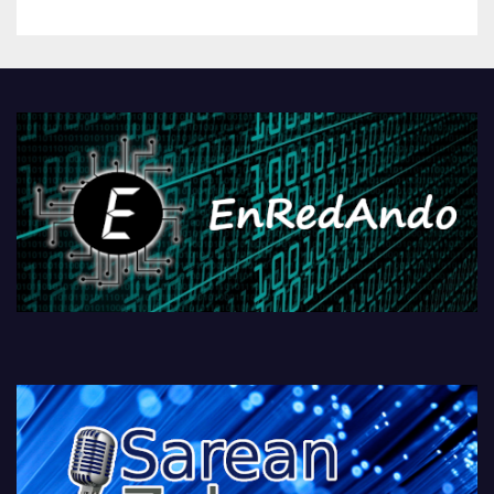
betiko zigorra
Androidengatik eta
PlayStationeko bideojoko
fisikoen amaiera