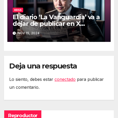
RRSS
El diario ‘La Vanguardia’ va a
dejar de publicar en X
(Twitter)
NOV 15, 2024
Deja una respuesta
Lo siento, debes estar
conectado
para publicar
un comentario.
Reproductor