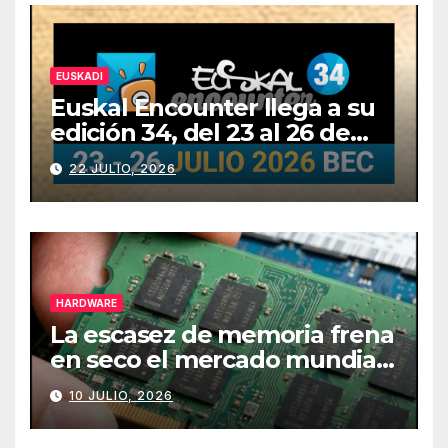
EUSKADI
Euskal Encounter llega a su
edición 34, del 23 al 26 de
julio
22 JULIO, 2026
HARDWARE
La escasez de memoria frena
en seco el mercado mundial
de PCs
10 JULIO, 2026