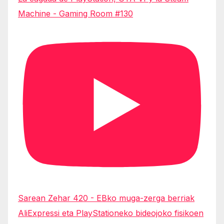
Machine - Gaming Room #130
Sarean Zehar 420 - EBko muga-zerga berriak
AliExpressi eta PlayStationeko bideojoko fisikoen