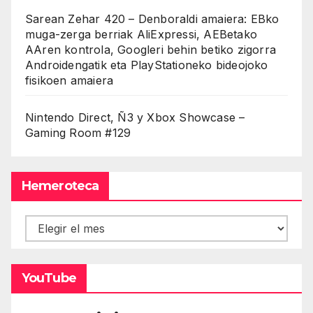
Sarean Zehar 420 – Denboraldi amaiera: EBko
muga-zerga berriak AliExpressi, AEBetako
AAren kontrola, Googleri behin betiko zigorra
Androidengatik eta PlayStationeko bideojoko
fisikoen amaiera
Nintendo Direct, Ñ3 y Xbox Showcase –
Gaming Room #129
Hemeroteca
Hemeroteca
YouTube