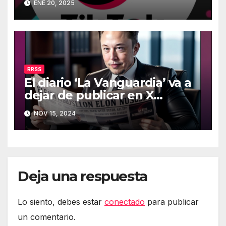
ENE 20, 2025
RRSS
El diario ‘La Vanguardia’ va a
dejar de publicar en X
(Twitter)
NOV 15, 2024
Deja una respuesta
Lo siento, debes estar
conectado
para publicar
un comentario.