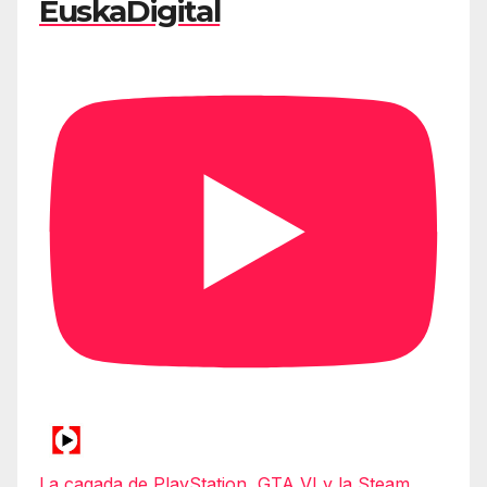
EuskaDigital
La cagada de PlayStation, GTA VI y la Steam