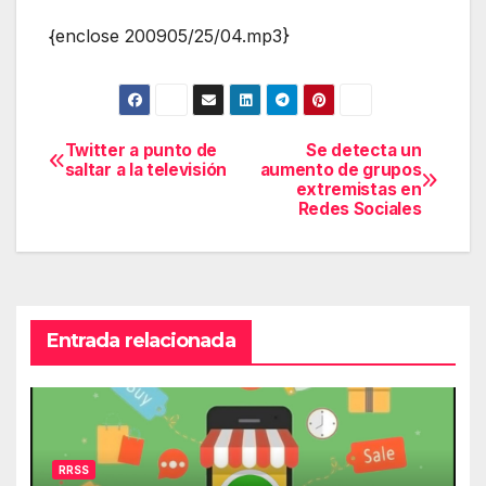
{enclose 200905/25/04.mp3}
Twitter a punto de
Se detecta un
Navegación
saltar a la televisión
aumento de grupos
extremistas en
de
Redes Sociales
entradas
Entrada relacionada
RRSS