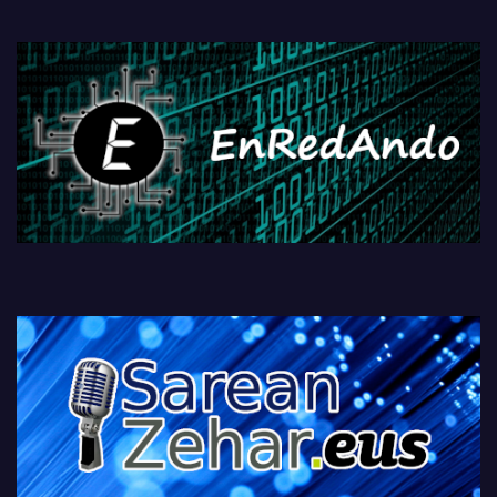
PlayStationeko bideojoko
fisikoen amaiera