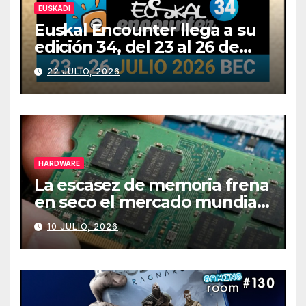
EUSKADI
Euskal Encounter llega a su
edición 34, del 23 al 26 de
julio
22 JULIO, 2026
HARDWARE
La escasez de memoria frena
en seco el mercado mundial
de PCs
10 JULIO, 2026