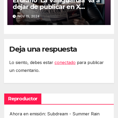
El diario ‘La Vanguardia’ va a
dejar de publicar en X
(Twitter)
NOV 15, 2024
Deja una respuesta
Lo siento, debes estar
conectado
para publicar
un comentario.
Reproductor
Ahora en emisión: Subdream - Summer Rain