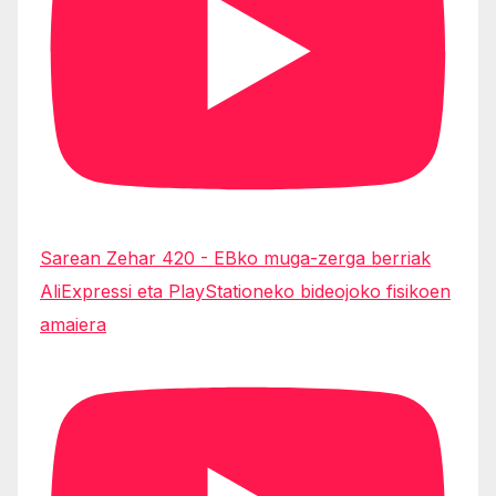
Sarean Zehar 420 - EBko muga-zerga berriak
AliExpressi eta PlayStationeko bideojoko fisikoen
amaiera