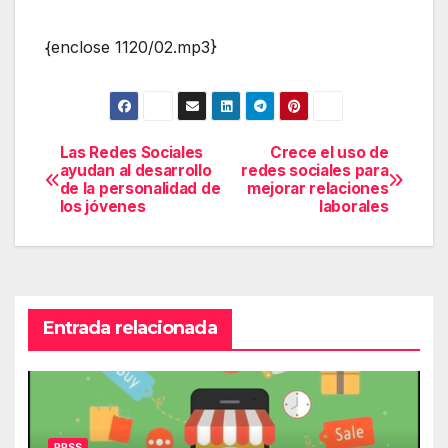
{enclose 1120/02.mp3}
Las Redes Sociales
Crece el uso de
Navegación
ayudan al desarrollo
redes sociales para
de la personalidad de
mejorar relaciones
de
los jóvenes
laborales
entradas
Entrada relacionada
RRSS