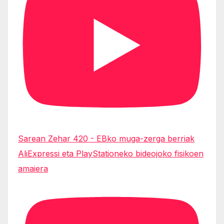
Sarean Zehar 420 - EBko muga-zerga berriak
AliExpressi eta PlayStationeko bideojoko fisikoen
amaiera