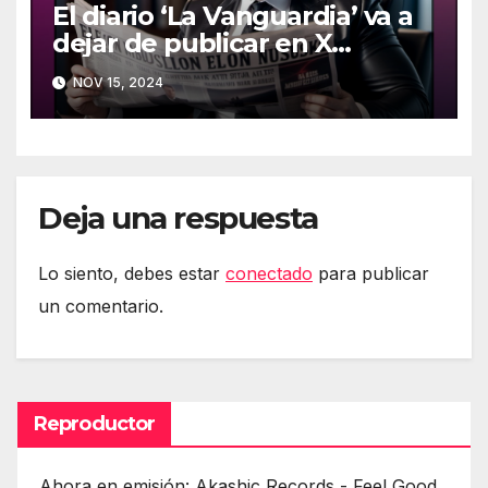
El diario ‘La Vanguardia’ va a
dejar de publicar en X
(Twitter)
NOV 15, 2024
Deja una respuesta
Lo siento, debes estar
conectado
para publicar
un comentario.
Reproductor
Ahora en emisión: Akashic Records - Feel Good