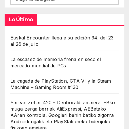
Lo Último
Euskal Encounter llega a su edición 34, del 23
al 26 de julio
La escasez de memoria frena en seco el
mercado mundial de PCs
La cagada de PlayStation, GTA VI y la Steam
Machine – Gaming Room #130
Sarean Zehar 420 – Denboraldi amaiera: EBko
muga-zerga berriak AliExpressi, AEBetako
AAren kontrola, Googleri behin betiko zigorra
Androidengatik eta PlayStationeko bideojoko
fisikoen amaiera