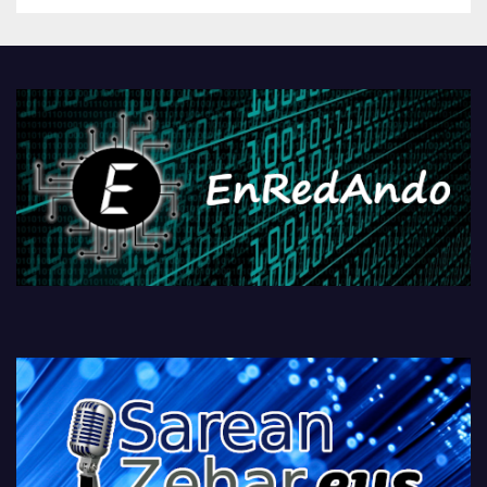
Androidengatik eta
PlayStationeko bideojoko
fisikoen amaiera