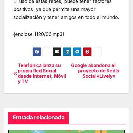
El uso de estas redes, puede tener factores
positivos ya que permite una mayor
socialización y tener amigos en todo el mundo.
{enclose 1120/06.mp3}
Telefónica lanza su
Google abandona el
Navegación
propia Red Social
proyecto de Red
desde Internet, Móvil
Social «Lively»
de
y TV
entradas
Entrada relacionada