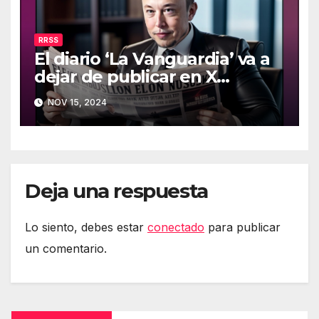
RRSS
El diario ‘La Vanguardia’ va a
dejar de publicar en X
(Twitter)
NOV 15, 2024
Deja una respuesta
Lo siento, debes estar
conectado
para publicar
un comentario.