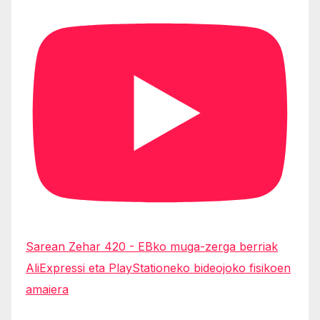
Sarean Zehar 420 - EBko muga-zerga berriak
AliExpressi eta PlayStationeko bideojoko fisikoen
amaiera