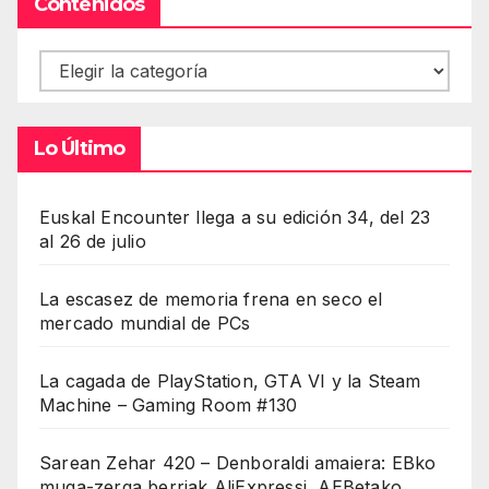
Contenidos
Contenidos
Lo Último
Euskal Encounter llega a su edición 34, del 23
al 26 de julio
La escasez de memoria frena en seco el
mercado mundial de PCs
La cagada de PlayStation, GTA VI y la Steam
Machine – Gaming Room #130
Sarean Zehar 420 – Denboraldi amaiera: EBko
muga-zerga berriak AliExpressi, AEBetako