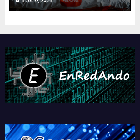
5 JULIO, 2026
AliExpressi, AEBetako AAren
kontrola, Googleri behin
betiko zigorra
Androidengatik eta
PlayStationeko bideojoko
fisikoen amaiera