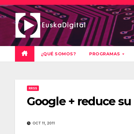
Saltar
al
contenido
¿QUÉ SOMOS?
PROGRAMAS
RRSS
Google + reduce su 
OCT 11, 2011