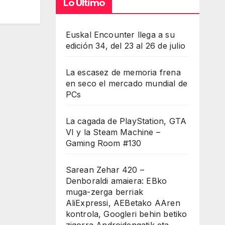
Lo Último
Euskal Encounter llega a su
edición 34, del 23 al 26 de julio
La escasez de memoria frena
en seco el mercado mundial de
PCs
La cagada de PlayStation, GTA
VI y la Steam Machine –
Gaming Room #130
Sarean Zehar 420 –
Denboraldi amaiera: EBko
muga-zerga berriak
AliExpressi, AEBetako AAren
kontrola, Googleri behin betiko
zigorra Androidengatik eta