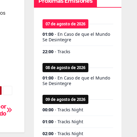
Próximas Emisiones
dos
por
do