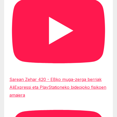
Sarean Zehar 420 - EBko muga-zerga berriak
AliExpressi eta PlayStationeko bideojoko fisikoen
amaiera