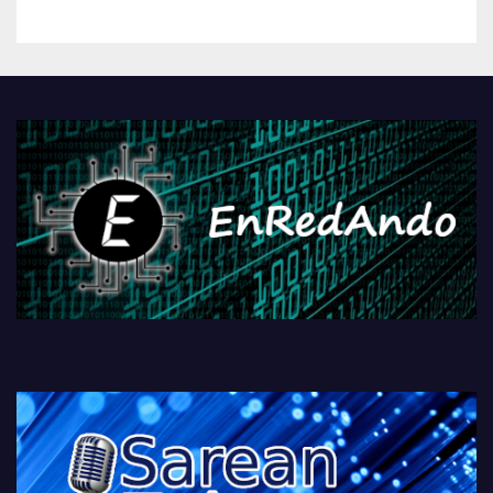
betiko zigorra
Androidengatik eta
PlayStationeko bideojoko
fisikoen amaiera