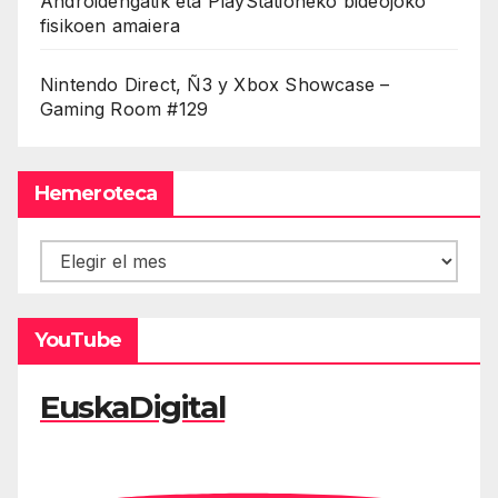
Androidengatik eta PlayStationeko bideojoko
fisikoen amaiera
Nintendo Direct, Ñ3 y Xbox Showcase –
Gaming Room #129
Hemeroteca
Hemeroteca
YouTube
EuskaDigital