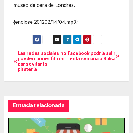
museo de cera de Londres.
{enclose 201202/14/04.mp3}
Las redes sociales no
Facebook podría salir
Navegación
pueden poner filtros
ésta semana a Bolsa
para evitar la
de
piratería
entradas
Entrada relacionada