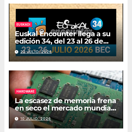
EUSKADI
Euskal Encounter llega a su
edición 34, del 23 al 26 de
julio
22 JULIO, 2026
HARDWARE
La escasez de memoria frena
en seco el mercado mundial
de PCs
10 JULIO, 2026