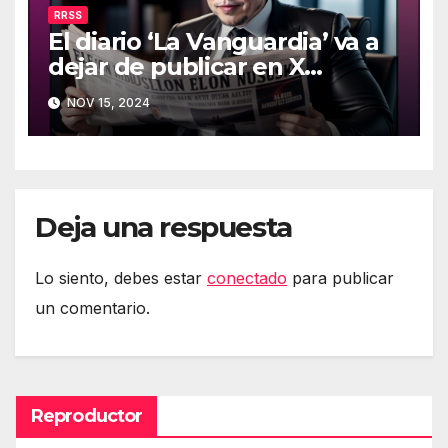
RRSS
El diario ‘La Vanguardia’ va a
dejar de publicar en X
(Twitter)
NOV 15, 2024
Deja una respuesta
Lo siento, debes estar
conectado
para publicar
un comentario.
Reproductor