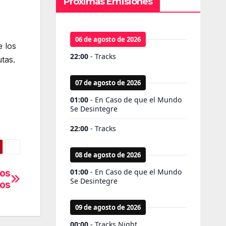
Próximas Emisiones
 los
utas.
los
dos