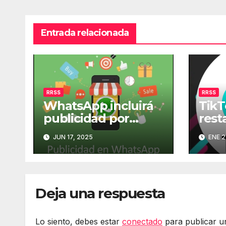
Entrada relacionada
RRSS
RRSS
WhatsApp incluirá
TikT
publicidad por
rest
primera vez en su
en E
JUN 17, 2025
ENE 2
historia
Deja una respuesta
Lo siento, debes estar
conectado
para publicar u