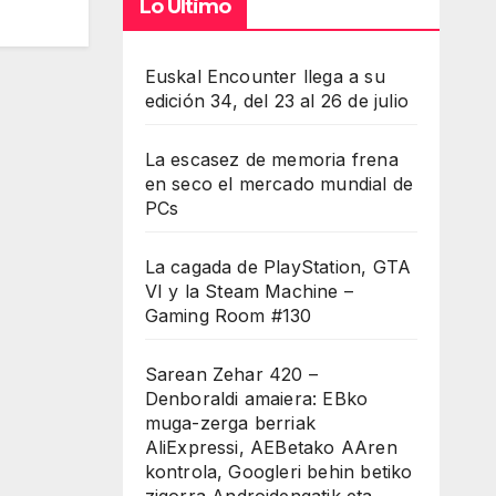
Lo Último
Euskal Encounter llega a su
edición 34, del 23 al 26 de julio
La escasez de memoria frena
en seco el mercado mundial de
PCs
La cagada de PlayStation, GTA
VI y la Steam Machine –
Gaming Room #130
Sarean Zehar 420 –
Denboraldi amaiera: EBko
muga-zerga berriak
AliExpressi, AEBetako AAren
kontrola, Googleri behin betiko
zigorra Androidengatik eta