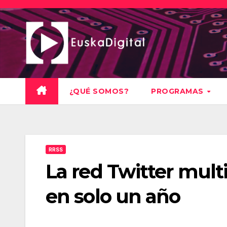
Saltar
al
contenido
¿QUÉ SOMOS?
PROGRAMAS
RRSS
La red Twitter multip
en solo un año