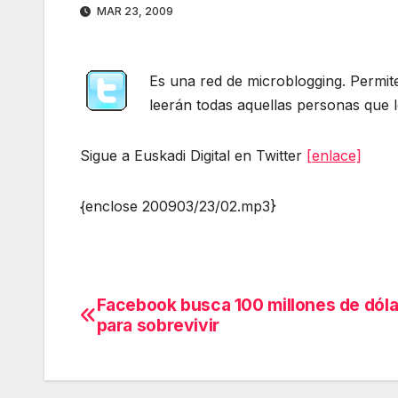
MAR 23, 2009
Es una red de microblogging. Permit
leerán todas aquellas personas que le
Sigue a Euskadi Digital en Twitter
[enlace]
{enclose 200903/23/02.mp3}
Facebook busca 100 millones de dól
Navegación
para sobrevivir
de
entradas