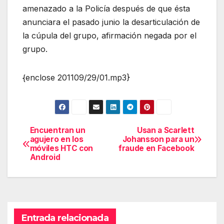
amenazado a la Policía después de que ésta
anunciara el pasado junio la desarticulación de
la cúpula del grupo, afirmación negada por el
grupo.
{enclose 201109/29/01.mp3}
Encuentran un
Usan a Scarlett
Navegación
agujero en los
Johansson para un
móviles HTC con
fraude en Facebook
de
Android
entradas
Entrada relacionada