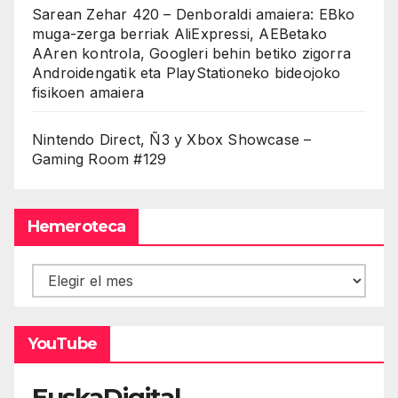
Sarean Zehar 420 – Denboraldi amaiera: EBko
muga-zerga berriak AliExpressi, AEBetako
AAren kontrola, Googleri behin betiko zigorra
Androidengatik eta PlayStationeko bideojoko
fisikoen amaiera
Nintendo Direct, Ñ3 y Xbox Showcase –
Gaming Room #129
Hemeroteca
Hemeroteca
YouTube
EuskaDigital