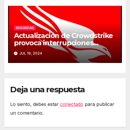
SEGURIDAD
Actualización de Crowdstrike
provoca interrupciones
masivas en servicios críticos
JUL 19, 2024
Deja una respuesta
Lo siento, debes estar
conectado
para publicar
un comentario.