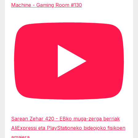
Machine - Gaming Room #130
Sarean Zehar 420 - EBko muga-zerga berriak
AliExpressi eta PlayStationeko bideojoko fisikoen
amaiera