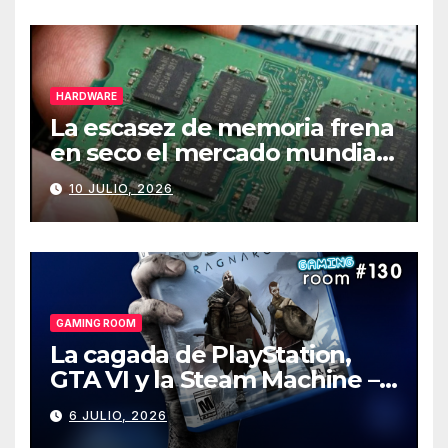
HARDWARE
La escasez de memoria frena
en seco el mercado mundial
de PCs
10 JULIO, 2026
GAMING ROOM
La cagada de PlayStation,
GTA VI y la Steam Machine –
Gaming Room #130
6 JULIO, 2026