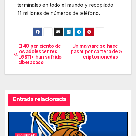
terminales en todo el mundo y recopilado
11 millones de números de teléfono.
El 40 por ciento de
Un malware se hace
Navegación
los adolescentes
pasar por cartera de
LGBTI+ han sufrido
criptomonedas
de
ciberacoso
entradas
Entrada relacionada
SEGURIDAD