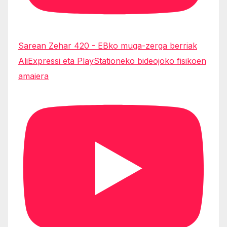
Sarean Zehar 420 - EBko muga-zerga berriak
AliExpressi eta PlayStationeko bideojoko fisikoen
amaiera