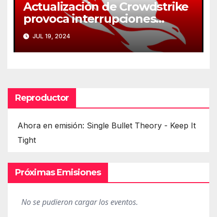
Actualización de Crowdstrike
provoca interrupciones
masivas en servicios críticos
JUL 19, 2024
Reproductor
Ahora en emisión: Single Bullet Theory - Keep It
Tight
Próximas Emisiones