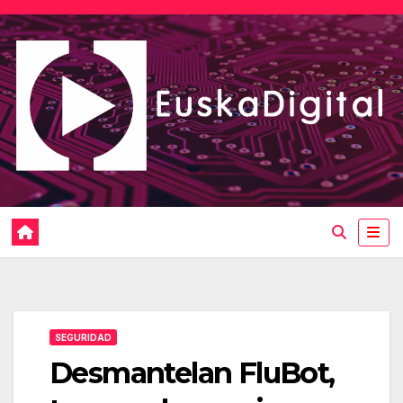
Saltar
al
contenido
SEGURIDAD
Desmantelan FluBot,