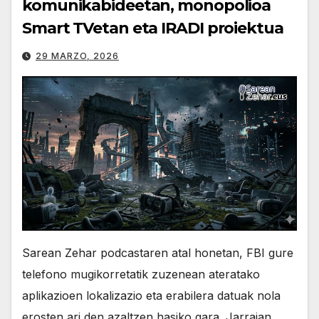
komunikabideetan, monopolioa
Smart TVetan eta IRADI proiektua
29 MARZO, 2026
Sarean Zehar podcastaren atal honetan, FBI gure
telefono mugikorretatik zuzenean ateratako
aplikazioen lokalizazio eta erabilera datuak nola
erosten ari den azaltzen hasiko gara. Jarraian,