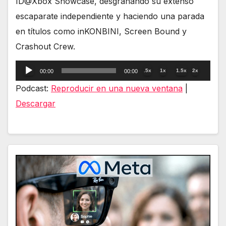
ID@Xbox Showcase, desgranando su extenso
escaparate independiente y haciendo una parada
en títulos como inKONBINI, Screen Bound y
Crashout Crew.
Reproductor
.5x
1x
1.5x
2x
00:00
00:00
de
Podcast:
Reproducir en una nueva ventana
|
audio
Descargar