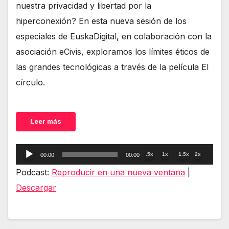
nuestra privacidad y libertad por la
hiperconexión? En esta nueva sesión de los
especiales de EuskaDigital, en colaboración con la
asociación eCivis, exploramos los límites éticos de
las grandes tecnológicas a través de la película El
círculo.
Leer más
Reproductor
.5x
1x
1.5x
2x
00:00
00:00
de
Podcast:
Reproducir en una nueva ventana
|
audio
Descargar