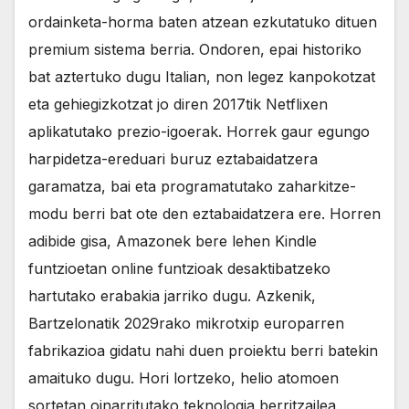
ordainketa-horma baten atzean ezkutatuko dituen
premium sistema berria. Ondoren, epai historiko
bat aztertuko dugu Italian, non legez kanpokotzat
eta gehiegizkotzat jo diren 2017tik Netflixen
aplikatutako prezio-igoerak. Horrek gaur egungo
harpidetza-ereduari buruz eztabaidatzera
garamatza, bai eta programatutako zaharkitze-
modu berri bat ote den eztabaidatzera ere. Horren
adibide gisa, Amazonek bere lehen Kindle
funtzioetan online funtzioak desaktibatzeko
hartutako erabakia jarriko dugu. Azkenik,
Bartzelonatik 2029rako mikrotxip europarren
fabrikazioa gidatu nahi duen proiektu berri batekin
amaituko dugu. Hori lortzeko, helio atomoen
sortetan oinarritutako teknologia berritzailea