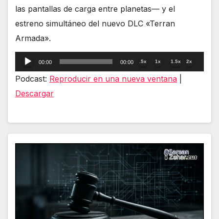
las pantallas de carga entre planetas— y el
estreno simultáneo del nuevo DLC «Terran
Armada».
Reproductor
.5x
1x
1.5x
2x
00:00
00:00
de
Podcast:
Reproducir en una nueva ventana
|
audio
Descargar