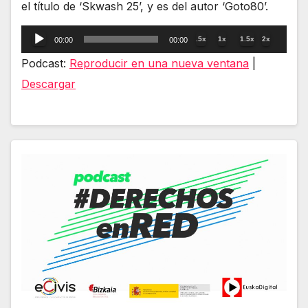
el título de ‘Skwash 25’, y es del autor ‘Goto80’.
Reproductor
.5x
1x
1.5x
2x
00:00
00:00
de
Podcast:
Reproducir en una nueva ventana
|
audio
Descargar