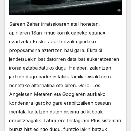
Sarean Zehar irratsaioaren atal honetan,
apirilaren 18an «mugikorrik gabeko eguna»
ezartzeko Eusko Jaurlaritzak egindako
proposamena aztertzen hasi gara. Ekitaldi
jendetsuekin bat datorren data bat aukeratzearen
ironia eztabaidatuko dugu. Halaber, zalantzan
jartzen dugu parke estaliak familia-aisialdirako
benetako alternatiba ote diren. Gero, Los
Angelesen Metaren eta Googleren aurkako
kondenara igaroko gara erabiltzaileen osasun
mentala kaltetzen duten diseinu adiktiboak
erabiltzeagatik. Labur ere Instagram Plus sistemari
buruz hitz egingo dugu, funtzio jakin batzuk