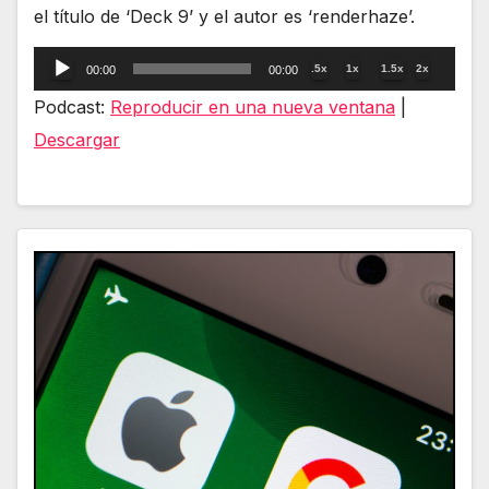
el título de ‘Deck 9’ y el autor es ‘renderhaze’.
Reproductor
.5x
1x
1.5x
2x
00:00
00:00
de
Podcast:
Reproducir en una nueva ventana
|
audio
Descargar