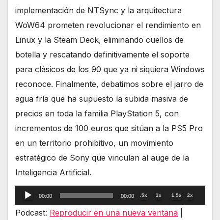
implementación de NTSync y la arquitectura
WoW64 prometen revolucionar el rendimiento en
Linux y la Steam Deck, eliminando cuellos de
botella y rescatando definitivamente el soporte
para clásicos de los 90 que ya ni siquiera Windows
reconoce. Finalmente, debatimos sobre el jarro de
agua fría que ha supuesto la subida masiva de
precios en toda la familia PlayStation 5, con
incrementos de 100 euros que sitúan a la PS5 Pro
en un territorio prohibitivo, un movimiento
estratégico de Sony que vinculan al auge de la
Inteligencia Artificial.
Reproductor
.5x
1x
1.5x
2x
00:00
00:00
de
Podcast:
Reproducir en una nueva ventana
|