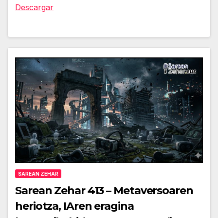
audio
Descargar
SAREAN ZEHAR
Sarean Zehar 413 – Metaversoaren
heriotza, IAren eragina