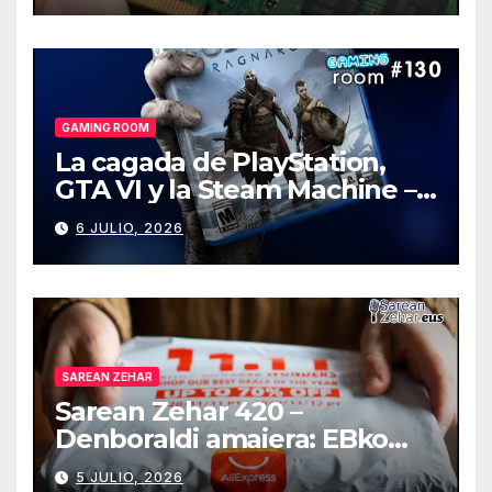
GAMING ROOM
La cagada de PlayStation,
GTA VI y la Steam Machine –
Gaming Room #130
6 JULIO, 2026
SAREAN ZEHAR
Sarean Zehar 420 –
Denboraldi amaiera: EBko
muga-zerga berriak
5 JULIO, 2026