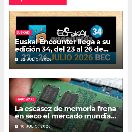
EUSKADI
Euskal Encounter llega a su
edición 34, del 23 al 26 de
julio
22 JULIO, 2026
HARDWARE
La escasez de memoria frena
en seco el mercado mundial
de PCs
10 JULIO, 2026