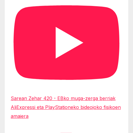
Sarean Zehar 420 - EBko muga-zerga berriak
AliExpressi eta PlayStationeko bideojoko fisikoen
amaiera