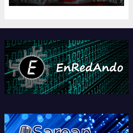
AliExpressi, AEBetako AAren
kontrola, Googleri behin
betiko zigorra
Androidengatik eta
PlayStationeko bideojoko
fisikoen amaiera