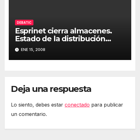
DEBATIC
Esprinet cierra almacenes.
Estado de la distribución
informática (Edición 37)
ENE 15, 2008
Deja una respuesta
Lo siento, debes estar
conectado
para publicar
un comentario.