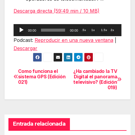
Descarga directa (59:49 min / 10 MB)
Reproductor
.5x
1x
1.5x
2x
00:00
00:00
de
Podcast:
Reproducir en una nueva ventana
|
audio
Descargar
Como funciona el
¿Ha cambiado la TV
Navegación
sistema GPS (Edición
Digital el panorama
021)
televisivo? (Edición
de
019)
entradas
Entrada relacionada