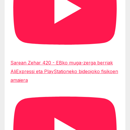
Sarean Zehar 420 - EBko muga-zerga berriak
AliExpressi eta PlayStationeko bideojoko fisikoen
amaiera