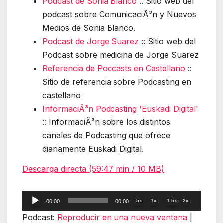
Podcast de Sonia Blanco
:: Sitio web del
podcast sobre ComunicaciÃ³n y Nuevos
Medios de Sonia Blanco.
Podcast de Jorge Suarez
:: Sitio web del
Podcast sobre medicina de Jorge Suarez
Referencia de Podcasts en Castellano
::
Sitio de referencia sobre Podcasting en
castellano
InformaciÃ³n Podcasting 'Euskadi Digital'
:: InformaciÃ³n sobre los distintos
canales de Podcasting que ofrece
diariamente Euskadi Digital.
Descarga directa (59:47 min / 10 MB)
Reproductor
.5x
1x
1.5x
2x
00:00
00:00
de
Podcast:
Reproducir en una nueva ventana
|