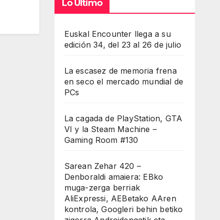
Lo Último
Euskal Encounter llega a su
edición 34, del 23 al 26 de julio
La escasez de memoria frena
en seco el mercado mundial de
PCs
La cagada de PlayStation, GTA
VI y la Steam Machine –
Gaming Room #130
Sarean Zehar 420 –
Denboraldi amaiera: EBko
muga-zerga berriak
AliExpressi, AEBetako AAren
kontrola, Googleri behin betiko
zigorra Androidengatik eta