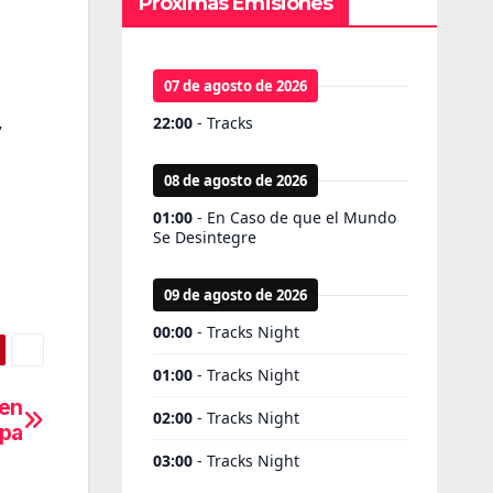
Próximas Emisiones
y
 en
pa