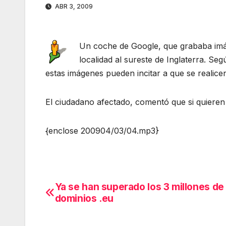
ABR 3, 2009
Un coche de Google, que grababa imág
localidad al sureste de Inglaterra. Se
estas imágenes pueden incitar a que se realice
El ciudadano afectado, comentó que si quieren
{enclose 200904/03/04.mp3}
Ya se han superado los 3 millones de
Navegación
dominios .eu
de