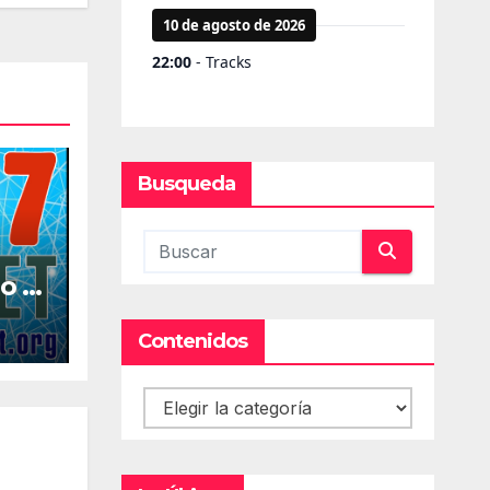
Busqueda
o la
al
Contenidos
Contenidos