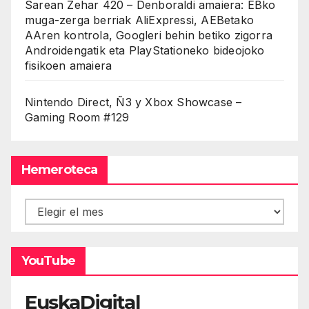
Sarean Zehar 420 – Denboraldi amaiera: EBko
muga-zerga berriak AliExpressi, AEBetako
AAren kontrola, Googleri behin betiko zigorra
Androidengatik eta PlayStationeko bideojoko
fisikoen amaiera
Nintendo Direct, Ñ3 y Xbox Showcase –
Gaming Room #129
Hemeroteca
Hemeroteca
YouTube
EuskaDigital