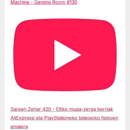
Machine - Gaming Room #130
Sarean Zehar 420 - EBko muga-zerga berriak
AliExpressi eta PlayStationeko bideojoko fisikoen
amaiera