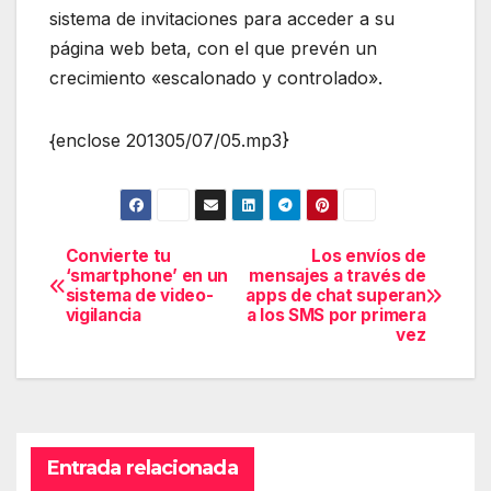
sistema de invitaciones para acceder a su
página web beta, con el que prevén un
crecimiento «escalonado y controlado».
{enclose 201305/07/05.mp3}
Convierte tu
Los envíos de
Navegación
‘smartphone’ en un
mensajes a través de
sistema de video-
apps de chat superan
de
vigilancia
a los SMS por primera
vez
entradas
Entrada relacionada