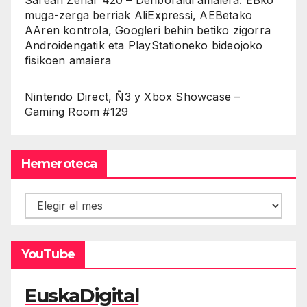
muga-zerga berriak AliExpressi, AEBetako
AAren kontrola, Googleri behin betiko zigorra
Androidengatik eta PlayStationeko bideojoko
fisikoen amaiera
Nintendo Direct, Ñ3 y Xbox Showcase –
Gaming Room #129
Hemeroteca
Hemeroteca
YouTube
EuskaDigital