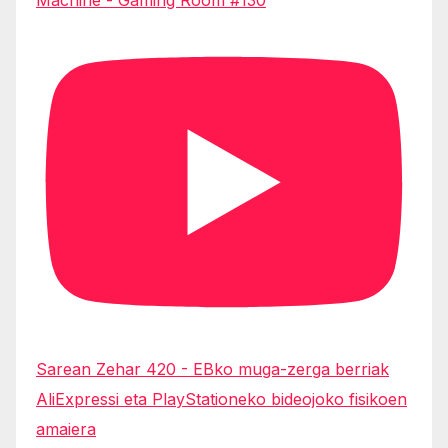
Sarean Zehar 420 - EBko muga-zerga berriak
AliExpressi eta PlayStationeko bideojoko fisikoen
amaiera