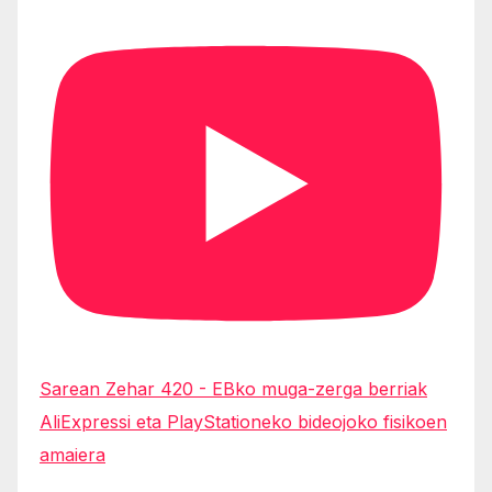
Sarean Zehar 420 - EBko muga-zerga berriak
AliExpressi eta PlayStationeko bideojoko fisikoen
amaiera