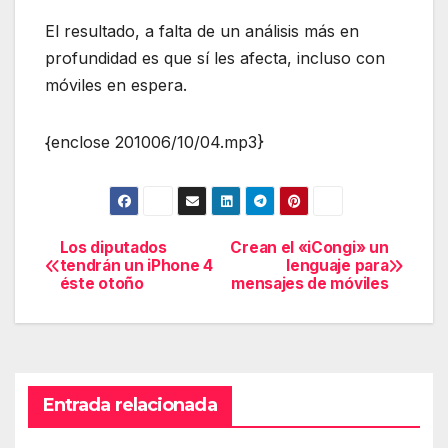
El resultado, a falta de un análisis más en
profundidad es que sí les afecta, incluso con
móviles en espera.
{enclose 201006/10/04.mp3}
Los diputados
Crean el «iCongi» un
Navegación
tendrán un iPhone 4
lenguaje para
éste otoño
mensajes de móviles
de
entradas
Entrada relacionada