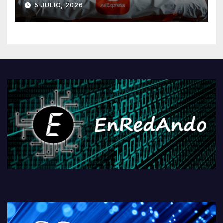
5 JULIO, 2026
AliExpressi, AEBetako AAren
kontrola, Googleri behin
betiko zigorra
Androidengatik eta
PlayStationeko bideojoko
fisikoen amaiera