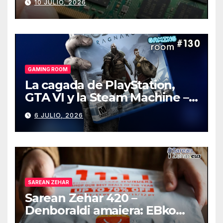
10 JULIO, 2026
GAMING ROOM
La cagada de PlayStation,
GTA VI y la Steam Machine –
Gaming Room #130
6 JULIO, 2026
SAREAN ZEHAR
Sarean Zehar 420 –
Denboraldi amaiera: EBko
muga-zerga berriak