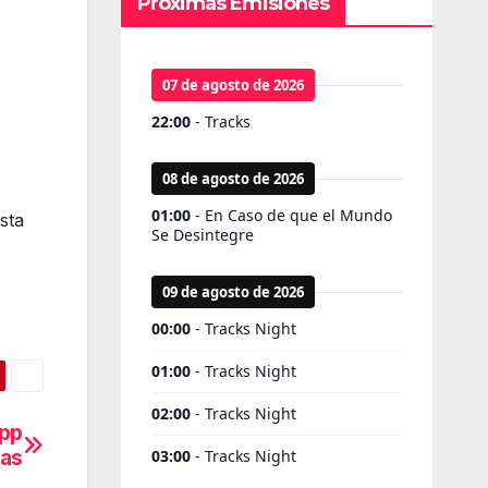
Próximas Emisiones
sta
App
ras