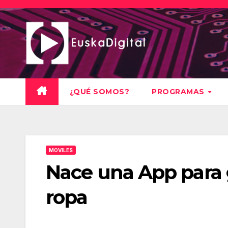
Saltar
al
contenido
¿QUÉ SOMOS?
PROGRAMAS
MOVILES
Nace una App para g
ropa