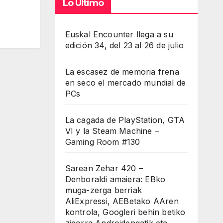
Lo Último
Euskal Encounter llega a su
edición 34, del 23 al 26 de julio
La escasez de memoria frena
en seco el mercado mundial de
PCs
La cagada de PlayStation, GTA
VI y la Steam Machine –
Gaming Room #130
Sarean Zehar 420 –
Denboraldi amaiera: EBko
muga-zerga berriak
AliExpressi, AEBetako AAren
kontrola, Googleri behin betiko
zigorra Androidengatik eta