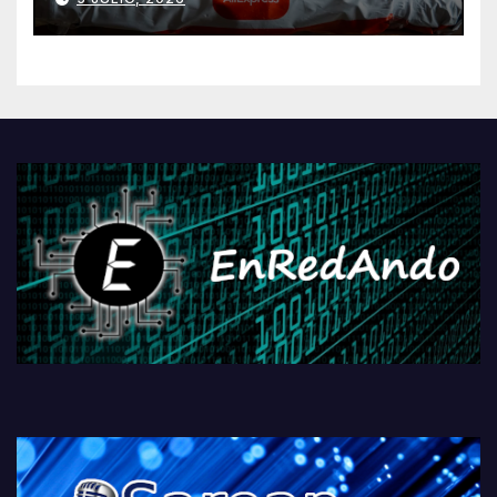
AliExpressi, AEBetako AAren
kontrola, Googleri behin
betiko zigorra
Androidengatik eta
PlayStationeko bideojoko
fisikoen amaiera