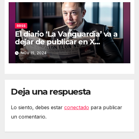
RRSS
El diario ‘La Vanguardia’ va a
dejar de publicar en X
(Twitter)
NOV 15, 2024
Deja una respuesta
Lo siento, debes estar
conectado
para publicar
un comentario.