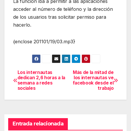
La función iba a permitir a las aplicaciones
acceder al número de teléfono y la dirección
de los usuarios tras solicitar permiso para
hacerlo.
{enclose 201101/19/03.mp3}
Los internautas
Más de la mitad de
Navegación
dedican 2,6 horas a la
los internautas ve
semana a redes
facebook desde el
de
sociales
trabajo
entradas
Entrada relacionada