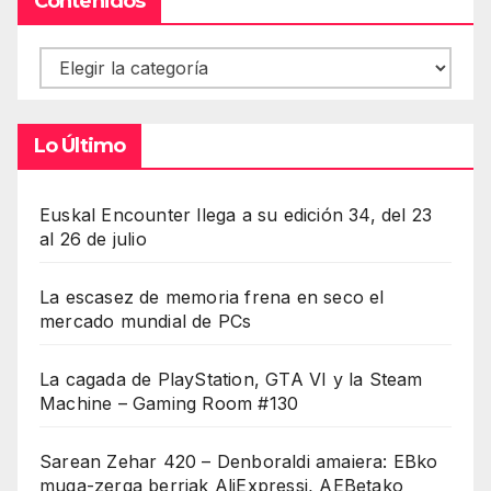
Contenidos
Contenidos
Lo Último
Euskal Encounter llega a su edición 34, del 23
al 26 de julio
La escasez de memoria frena en seco el
mercado mundial de PCs
La cagada de PlayStation, GTA VI y la Steam
Machine – Gaming Room #130
Sarean Zehar 420 – Denboraldi amaiera: EBko
muga-zerga berriak AliExpressi, AEBetako