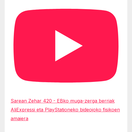
Sarean Zehar 420 - EBko muga-zerga berriak
AliExpressi eta PlayStationeko bideojoko fisikoen
amaiera