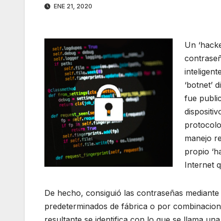
ENE 21, 2020
Un ‘hacke
contraseñ
inteligen
‘botnet’ 
fue publi
dispositi
protocolo
manejo re
propio ‘ha
Internet 
De hecho, consiguió las contraseñas mediante d
predeterminados de fábrica o por combinacione
resultante se identifica con lo que se llama un