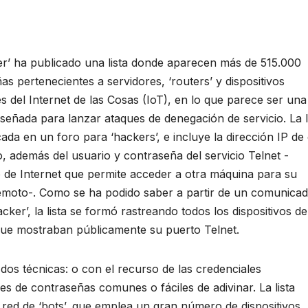
r’ ha publicado una lista donde aparecen más de 515.000
as pertenecientes a servidores, ‘routers’ y dispositivos
tes del Internet de las Cosas (IoT), en lo que parece ser una
diseñada para lanzar ataques de denegación de servicio. La l
cada en un foro para ‘hackers’, e incluye la dirección IP de
vo, además del usuario y contraseña del servicio Telnet -
 de Internet que permite acceder a otra máquina para su
moto-. Como se ha podido saber a partir de un comunicad
cker’, la lista se formó rastreando todos los dispositivos de
que mostraban públicamente su puerto Telnet.
os técnicas: o con el recurso de las credenciales
s de contraseñas comunes o fáciles de adivinar. La lista
a red de ‘bots’, que emplea un gran número de dispositivos