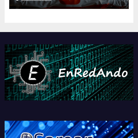
AliExpressi, AEBetako AAren
kontrola, Googleri behin
betiko zigorra
Androidengatik eta
PlayStationeko bideojoko
fisikoen amaiera