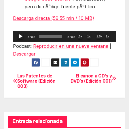
pero de cÃ³digo fuente pÃºblico
Descarga directa (59:55 min / 10 MB)
Reproductor
.5x
1x
1.5x
2x
00:00
00:00
de
Podcast:
Reproducir en una nueva ventana
|
audio
Descargar
Las Patentes de
El canon a CD’s y
Navegación
Software (Edición
DVD’s (Edición 001)
003)
de
entradas
Entrada relacionada