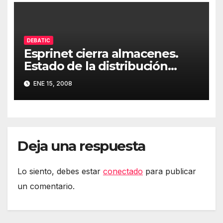
DEBATIC
Esprinet cierra almacenes.
Estado de la distribución
informática (Edición 37)
ENE 15, 2008
Deja una respuesta
Lo siento, debes estar
conectado
para publicar
un comentario.