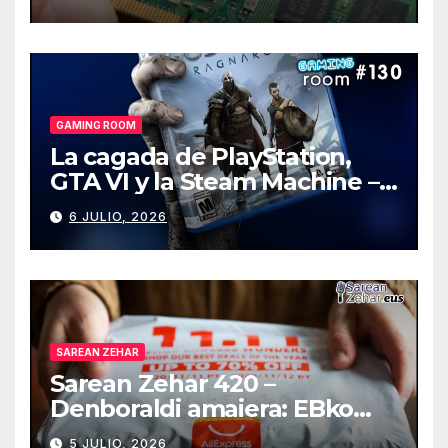
GAMING ROOM
La cagada de PlayStation,
GTA VI y la Steam Machine –
Gaming Room #130
6 JULIO, 2026
SAREAN ZEHAR
Sarean Zehar 420 –
Denboraldi amaiera: EBko
muga-zerga berriak
5 JULIO, 2026