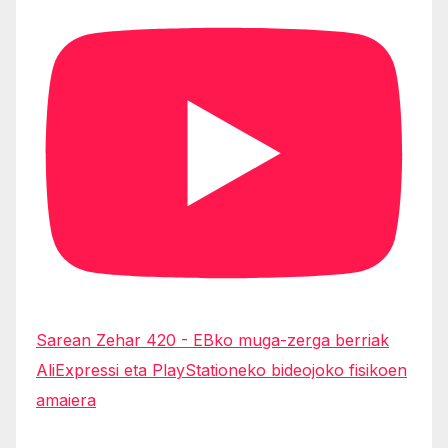
Sarean Zehar 420 - EBko muga-zerga berriak
AliExpressi eta PlayStationeko bideojoko fisikoen
amaiera