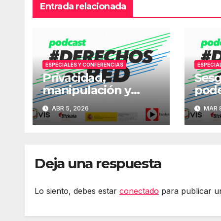
Entrada relacionada
ESPECIALES Y CONFERENCIAS
ESPECIA
Privacidad,
Sesg
manipulación y
pode
adicción digital:
IA: 
ABR 5, 2026
MAR 8
Última jornada
#De
#DerechosEnRed
Deja una respuesta
Lo siento, debes estar
conectado
para publicar u