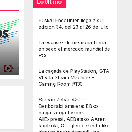
umen.
Lo Último
Euskal Encounter llega a su
edición 34, del 23 al 26 de julio
La escasez de memoria frena
en seco el mercado mundial de
PCs
La cagada de PlayStation, GTA
VI y la Steam Machine –
d
Gaming Room #130
Sarean Zehar 420 –
Denboraldi amaiera: EBko
muga-zerga berriak
AliExpressi, AEBetako AAren
kontrola, Googleri behin betiko
zigorra Androidengatik eta