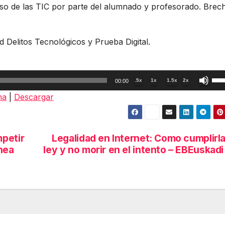
Uso de las TIC por parte del alumnado y profesorado. Brec
d Delitos Tecnológicos y Prueba Digital.
Util
.5x
1x
1.5x
2x
00:00
las
na
|
Descargar
tec
de
fle
petir
Legalidad en Internet: Como cumplirla
arr
nea
ley y no morir en el intento – EBEuskadi
par
aum
o
dis
el