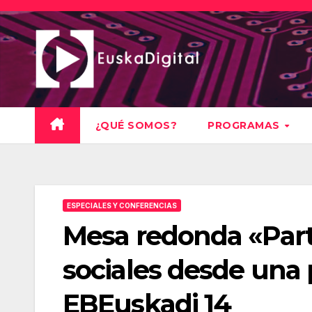
Saltar
al
contenido
¿QUÉ SOMOS?
PROGRAMAS
ESPECIALES Y CONFERENCIAS
Mesa redonda «Part
sociales desde una p
EBEuskadi 14