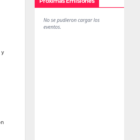
Próximas Emisiones
 y
ón