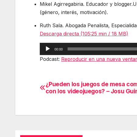
Mikel Agirregabiria. Educador y blogger.
(género, interés, motivación).
Ruth Sala. Abogada Penalista, Especialida
Descarga directa (105:25 min / 18 MB)
Reproductor
00:00
de
Podcast:
Reproducir en una nueva venta
audio
¿Pueden los juegos de mesa com
Navegación
con los videojuegos? – Josu Gui
de
entradas