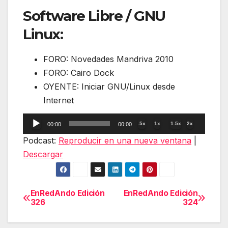
Software Libre / GNU
Linux:
FORO: Novedades Mandriva 2010
FORO: Cairo Dock
OYENTE: Iniciar GNU/Linux desde
Internet
Reproductor
.5x
1x
1.5x
2x
00:00
00:00
de
Podcast:
Reproducir en una nueva ventana
|
audio
Descargar
EnRedAndo Edición
EnRedAndo Edición
Navegación
326
324
de