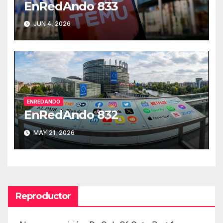
EnRedAndo 833
JUN 4, 2026
ENREDANDO
EnRedAndo 832
MAY 21, 2026
Reproductor