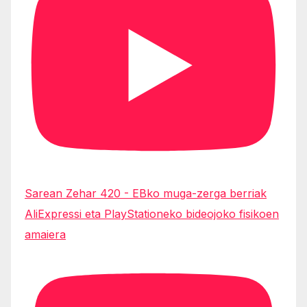
Sarean Zehar 420 - EBko muga-zerga berriak
AliExpressi eta PlayStationeko bideojoko fisikoen
amaiera