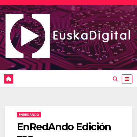
Saltar
al
contenido
ENREDANDO
EnRedAndo Edición