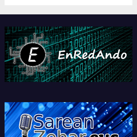
betiko zigorra
Androidengatik eta
PlayStationeko bideojoko
fisikoen amaiera