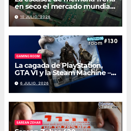
en seco el mercado mundial
de PCs
10 JULIO, 2026
GAMING ROOM
La cagada de PlayStation,
GTA VI y la Steam Machine –
Gaming Room #130
6 JULIO, 2026
SAREAN ZEHAR