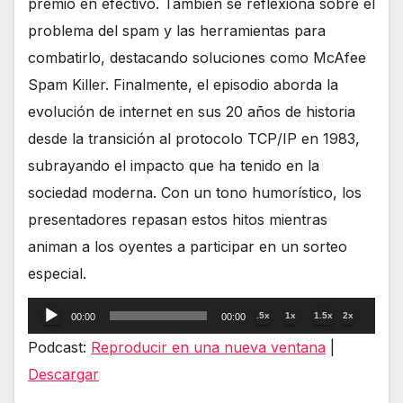
premio en efectivo. También se reflexiona sobre el
problema del spam y las herramientas para
combatirlo, destacando soluciones como McAfee
Spam Killer. Finalmente, el episodio aborda la
evolución de internet en sus 20 años de historia
desde la transición al protocolo TCP/IP en 1983,
subrayando el impacto que ha tenido en la
sociedad moderna. Con un tono humorístico, los
presentadores repasan estos hitos mientras
animan a los oyentes a participar en un sorteo
especial.
Reproductor
.5x
1x
1.5x
2x
00:00
00:00
de
Podcast:
Reproducir en una nueva ventana
|
audio
Descargar