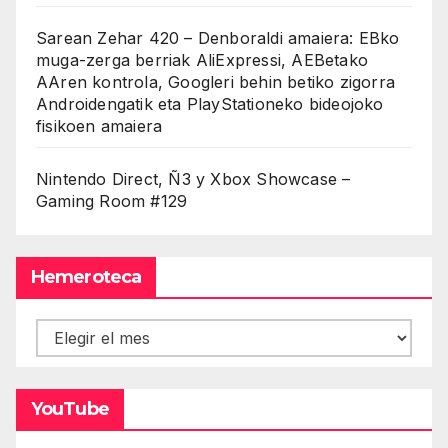
Sarean Zehar 420 – Denboraldi amaiera: EBko
muga-zerga berriak AliExpressi, AEBetako
AAren kontrola, Googleri behin betiko zigorra
Androidengatik eta PlayStationeko bideojoko
fisikoen amaiera
Nintendo Direct, Ñ3 y Xbox Showcase –
Gaming Room #129
Hemeroteca
Hemeroteca
YouTube