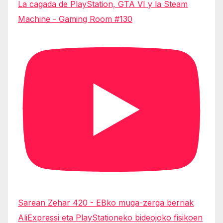
La cagada de PlayStation, GTA VI y la Steam
Machine - Gaming Room #130
Sarean Zehar 420 - EBko muga-zerga berriak
AliExpressi eta PlayStationeko bideojoko fisikoen