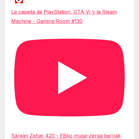
La cagada de PlayStation, GTA VI y la Steam
Machine - Gaming Room #130
Sarean Zehar 420 - EBko muga-zerga berriak