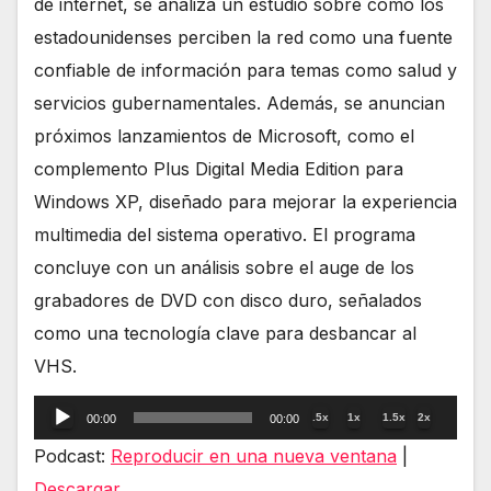
de internet, se analiza un estudio sobre cómo los
estadounidenses perciben la red como una fuente
confiable de información para temas como salud y
servicios gubernamentales. Además, se anuncian
próximos lanzamientos de Microsoft, como el
complemento Plus Digital Media Edition para
Windows XP, diseñado para mejorar la experiencia
multimedia del sistema operativo. El programa
concluye con un análisis sobre el auge de los
grabadores de DVD con disco duro, señalados
como una tecnología clave para desbancar al
VHS.
Reproductor
.5x
1x
1.5x
2x
00:00
00:00
de
Podcast:
Reproducir en una nueva ventana
|
audio
Descargar