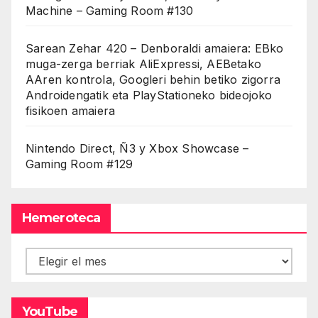
Machine – Gaming Room #130
Sarean Zehar 420 – Denboraldi amaiera: EBko
muga-zerga berriak AliExpressi, AEBetako
AAren kontrola, Googleri behin betiko zigorra
Androidengatik eta PlayStationeko bideojoko
fisikoen amaiera
Nintendo Direct, Ñ3 y Xbox Showcase –
Gaming Room #129
Hemeroteca
Hemeroteca
YouTube