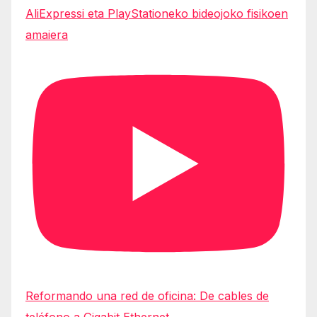
AliExpressi eta PlayStationeko bideojoko fisikoen
amaiera
Reformando una red de oficina: De cables de