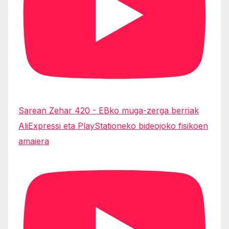
Sarean Zehar 420 - EBko muga-zerga berriak
AliExpressi eta PlayStationeko bideojoko fisikoen
amaiera