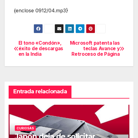
{enclose 0912/04.mp3}
El tono «Condón»,
Microsoft patenta las
Navegación
éxito de descargas
teclas Avance y
en la India
Retroceso de Página
de
entradas
Entrada relacionada
CURIOSAS
Japón deja de solicitar