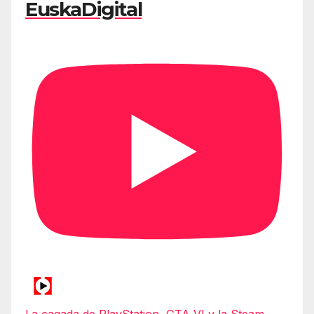
EuskaDigital
La cagada de PlayStation, GTA VI y la Steam