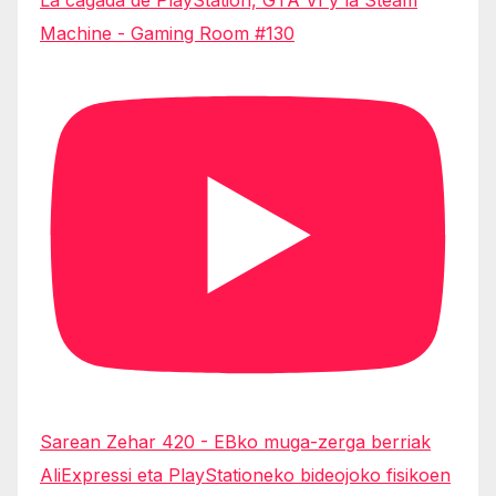
Machine - Gaming Room #130
Sarean Zehar 420 - EBko muga-zerga berriak
AliExpressi eta PlayStationeko bideojoko fisikoen