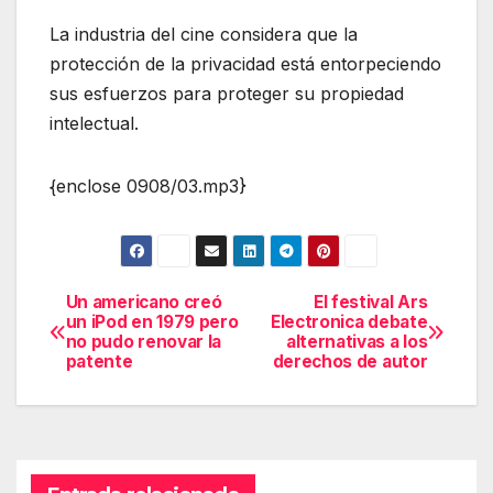
La industria del cine considera que la
protección de la privacidad está entorpeciendo
sus esfuerzos para proteger su propiedad
intelectual.
{enclose 0908/03.mp3}
Un americano creó
El festival Ars
Navegación
un iPod en 1979 pero
Electronica debate
no pudo renovar la
alternativas a los
de
patente
derechos de autor
entradas