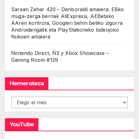
Sarean Zehar 420 – Denboraldi amaiera: EBko
muga-zerga berriak AliExpressi, AEBetako
AAren kontrola, Googleri behin betiko zigorra
Androidengatik eta PlayStationeko bideojoko
fisikoen amaiera
Nintendo Direct, Ñ3 y Xbox Showcase –
Gaming Room #129
Hemeroteca
Hemeroteca
YouTube