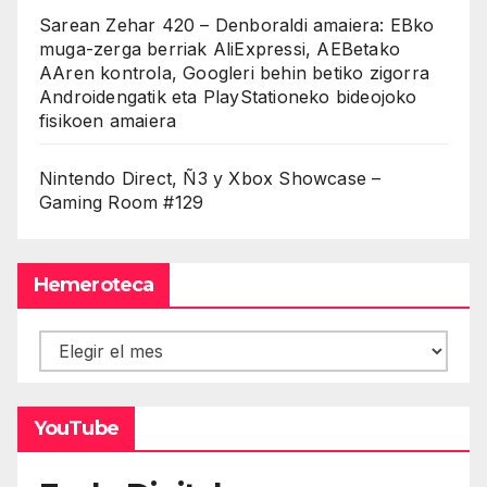
Sarean Zehar 420 – Denboraldi amaiera: EBko
muga-zerga berriak AliExpressi, AEBetako
AAren kontrola, Googleri behin betiko zigorra
Androidengatik eta PlayStationeko bideojoko
fisikoen amaiera
Nintendo Direct, Ñ3 y Xbox Showcase –
Gaming Room #129
Hemeroteca
Hemeroteca
YouTube