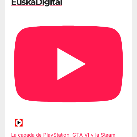
EuskaDigital
La cagada de PlayStation, GTA VI y la Steam