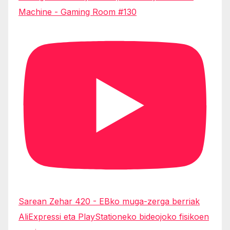
Machine - Gaming Room #130
Sarean Zehar 420 - EBko muga-zerga berriak
AliExpressi eta PlayStationeko bideojoko fisikoen