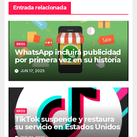
Entrada relacionada
RRSS
WhatsApp incluirá publicidad
por primera vez en su historia
JUN 17, 2025
RRSS
TikTok suspende y restaura
su servicio en Estados Unidos