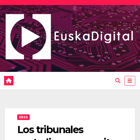
Saltar
al
contenido
RRSS
Los tribunales