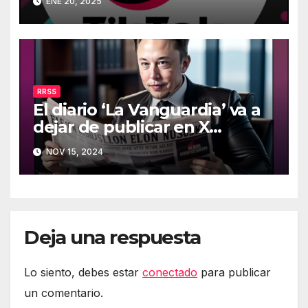
ENE 20, 2025
RRSS
El diario ‘La Vanguardia’ va a
dejar de publicar en X
(Twitter)
NOV 15, 2024
Deja una respuesta
Lo siento, debes estar
conectado
para publicar
un comentario.