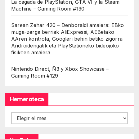
La cagada de PlayStation, GTA VI y la Steam
Machine – Gaming Room #130
Sarean Zehar 420 – Denboraldi amaiera: EBko
muga-zerga berriak AliExpressi, AEBetako
AAren kontrola, Googleri behin betiko zigorra
Androidengatik eta PlayStationeko bideojoko
fisikoen amaiera
Nintendo Direct, Ñ3 y Xbox Showcase –
Gaming Room #129
Hemeroteca
Hemeroteca