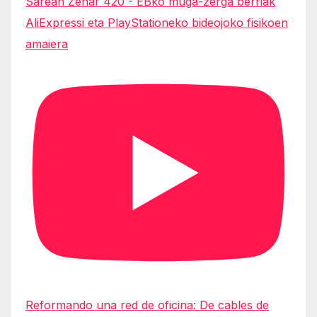
Sarean Zehar 420 - EBko muga-zerga berriak
AliExpressi eta PlayStationeko bideojoko fisikoen
amaiera
Reformando una red de oficina: De cables de