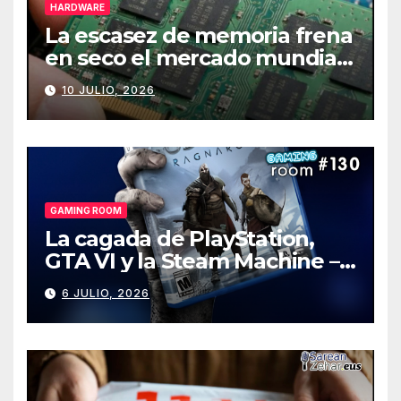
HARDWARE
La escasez de memoria frena
en seco el mercado mundial
de PCs
10 JULIO, 2026
GAMING ROOM
La cagada de PlayStation,
GTA VI y la Steam Machine –
Gaming Room #130
6 JULIO, 2026