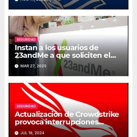
SEGURIDAD
Instan a los usuarios de
23andMe a que soliciten el
borrado de sus datos
MAR 27, 2025
genéticos
SEGURIDAD
Actualización de Crowdstrike
provoca interrupciones
masivas en servicios críticos
JUL 19, 2024