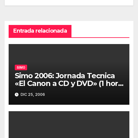
de
entradas
Entrada relacionada
SIMO
Simo 2006: Jornada Tecnica
«El Canon a CD y DVD» (1 hora
30 minutos)
DIC 25, 2006