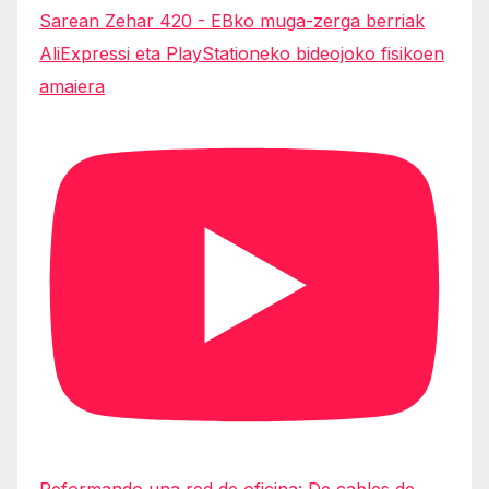
Sarean Zehar 420 - EBko muga-zerga berriak
AliExpressi eta PlayStationeko bideojoko fisikoen
amaiera