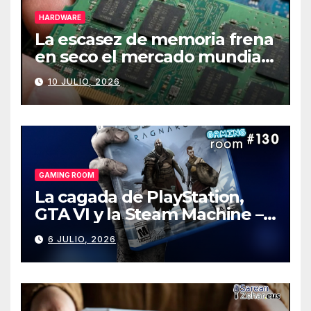
HARDWARE
La escasez de memoria frena
en seco el mercado mundial
de PCs
10 JULIO, 2026
GAMING ROOM
La cagada de PlayStation,
GTA VI y la Steam Machine –
Gaming Room #130
6 JULIO, 2026