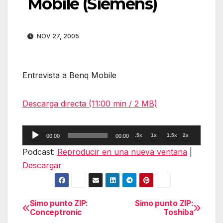
Mobile (Siemens)
NOV 27, 2005
Entrevista a Benq Mobile
Descarga directa (11:00 min / 2 MB)
Reproductor
.5x
1x
1.5x
2x
00:00
00:00
de
Podcast:
Reproducir en una nueva ventana
|
audio
Descargar
Simo punto ZIP:
Simo punto ZIP:
Navegación
Conceptronic
Toshiba