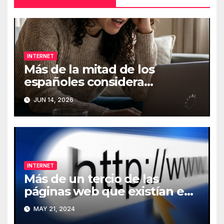
INTERNET
Más de la mitad de los
españoles considera
fundamental la conexión a
JUN 14, 2026
Internet
INTERNET
Más de un tercio de las
páginas web que existían en
2013 han desaparecido de
MAY 21, 2024
Internet