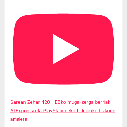
Sarean Zehar 420 - EBko muga-zerga berriak
AliExpressi eta PlayStationeko bideojoko fisikoen
amaiera