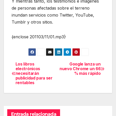
Y mientras tanto, los testimonios e imágenes
de personas afectadas sobre el terreno
inundan servicios como Twitter, YouTube,
Tumblr y otros sitios.
{enclose 201103/11/01.mp3}
Los libros
Google lanza un
Navegación
electrónicos
nuevo Chrome un 66
necesitarán
% más rápido
de
publicidad para ser
rentables
entradas
Entrada relacionada