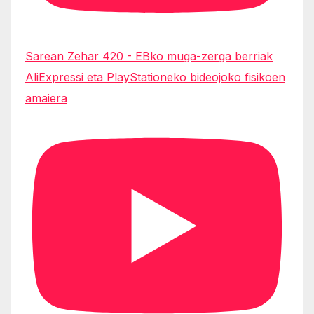
Sarean Zehar 420 - EBko muga-zerga berriak
AliExpressi eta PlayStationeko bideojoko fisikoen
amaiera