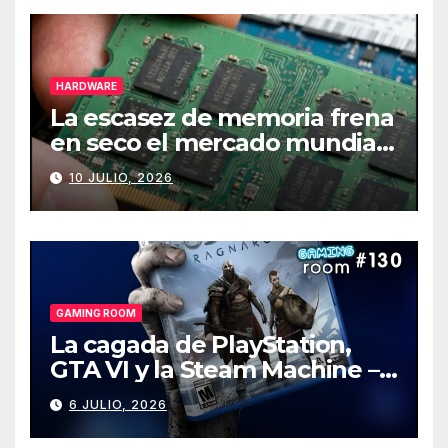
HARDWARE
La escasez de memoria frena
en seco el mercado mundial
de PCs
10 JULIO, 2026
GAMING ROOM
La cagada de PlayStation,
GTA VI y la Steam Machine –
Gaming Room #130
6 JULIO, 2026