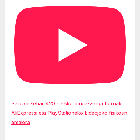
Sarean Zehar 420 - EBko muga-zerga berriak
AliExpressi eta PlayStationeko bideojoko fisikoen
amaiera