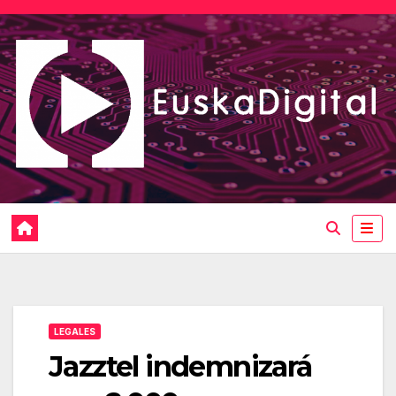
Saltar
al
contenido
LEGALES
Jazztel indemnizará