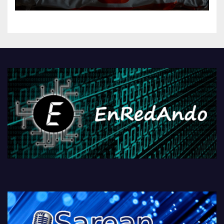
AliExpressi, AEBetako AAren
kontrola, Googleri behin
betiko zigorra
Androidengatik eta
PlayStationeko bideojoko
fisikoen amaiera