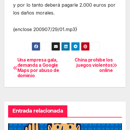
y por lo tanto deberá pagarle 2.000 euros por
los daños morales.
{enclose 200907/29/01.mp3}
Una empresa gala,
China prohibe los
Navegación
demanda a Google
juegos violentos
Maps por abuso de
online
de
dominio
entradas
Entrada relacionada