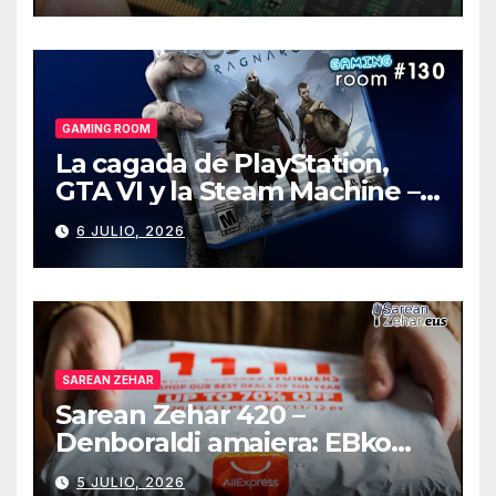
GAMING ROOM
La cagada de PlayStation,
GTA VI y la Steam Machine –
Gaming Room #130
6 JULIO, 2026
SAREAN ZEHAR
Sarean Zehar 420 –
Denboraldi amaiera: EBko
muga-zerga berriak
5 JULIO, 2026