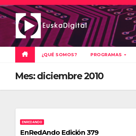
Saltar
al
contenido
¿QUÉ SOMOS?
PROGRAMAS
Mes:
diciembre 2010
ENREDANDO
EnRedAndo Edición 379