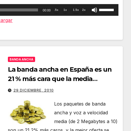
Utiliza
.5x
1x
1.5x
2x
00:00
las
argar
teclas
de
flecha
arriba/abajo
BANDA ANCHA
para
La banda ancha en España es un
aumentar
21 % más cara que la media
o
europea
disminuir
29 DICIEMBRE, 2010
el
Los paquetes de banda
volumen.
ancha y voz a velocidad
media (de 2 Megabytes a 10)
son un 21,2% más caros, y la mejor oferta se