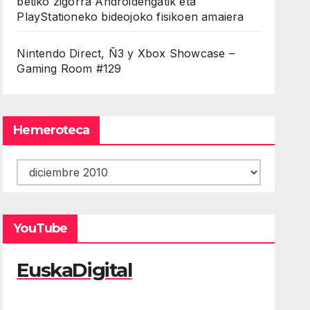
betiko zigorra Androidengatik eta
PlayStationeko bideojoko fisikoen amaiera
Nintendo Direct, Ñ3 y Xbox Showcase –
Gaming Room #129
Hemeroteca
Hemeroteca
YouTube
EuskaDigital