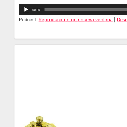
Reproductor
00:00
de
Podcast:
Reproducir en una nueva ventana
|
Desc
audio