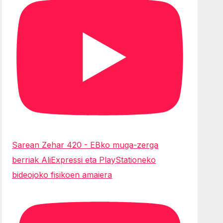
Sarean Zehar 420 - EBko muga-zerga
berriak AliExpressi eta PlayStationeko
bideojoko fisikoen amaiera