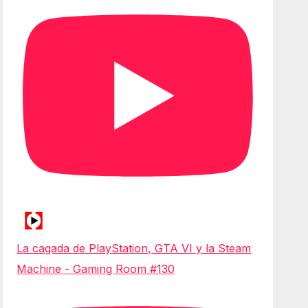
La cagada de PlayStation, GTA VI y la Steam
Machine - Gaming Room #130